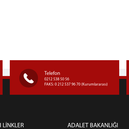
Telefon
0212 538 50 56
FAKS: 0 212 537 96 70 (Kurumlararası)
I LİNKLER
ADALET BAKANLIĞI