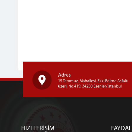
Adres
15 Temmuz, Mahallesi, Eski Edirne Asfaltı
üzeri. No:419, 34250 Esenler/İstanbul
HIZLI ERİŞİM
FAYDAL