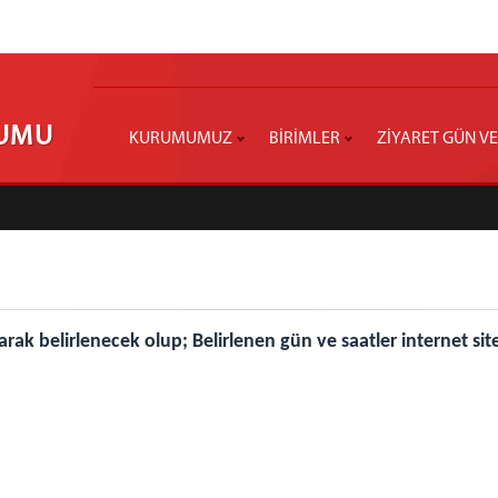
RUMU
KURUMUMUZ
BİRİMLER
ZİYARET GÜN VE
rak belirlenecek olup; Belirlenen gün ve saatler internet si