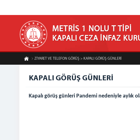
METRİS 1 NOLU T TİPİ
KAPALI CEZA İNFAZ KU
ZİYARET VE TELEFON GÖRÜŞ > KAPALI GÖRÜŞ GÜNLERİ
KAPALI GÖRÜŞ GÜNLERİ
Kapalı görüş günleri Pandemi nedeniyle aylık ola