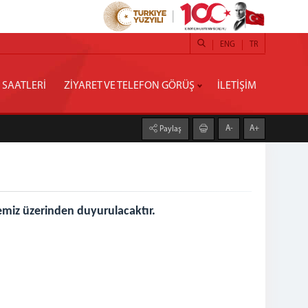
ENG
TR
 SAATLERİ
ZİYARET VE TELEFON GÖRÜŞ
İLETİŞİM
A-
A+
Paylaş
temiz üzerinden duyurulacaktır.