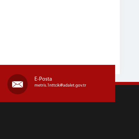
E-Posta
metris.1nttcik
adalet.gov.tr