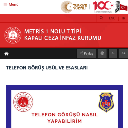
Menü
ENG
TR
METRİS 1 NOLU T TİPİ KAPALI CEZA İNFAZ
METRİS 1 NOLU T TİPİ
KAPALI CEZA İNFAZ KURUMU
KURUMU
A-
A+
Paylaş
KURUMUMUZ
HAKKIMIZDA
TELEFON GÖRÜŞ USÜL VE ESASLARI
KURUM MÜDÜRÜ MESAJI
BİRİMLER
EMANET PARA BİRİMİ
EĞİTİM BİRİMİ
REVİR
EMANET EŞYA
RESİM GALERİSİ